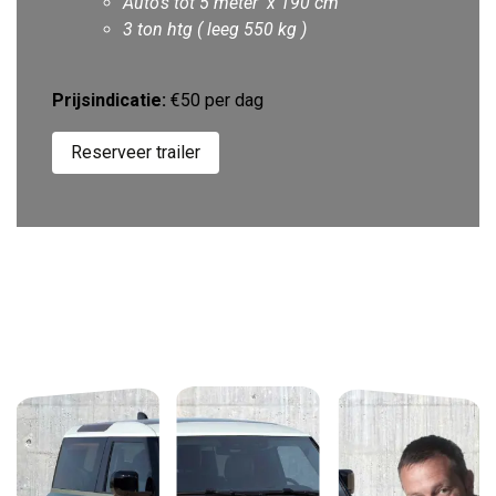
Auto's tot 5 meter x 190 cm
3 ton htg ( leeg 550 kg )
Prijsindicatie:
€50 per dag
Reserveer trailer