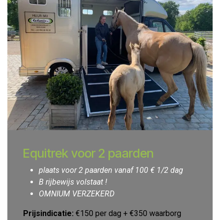
Equitrek voor 2 paarden
plaats voor 2 paarden vanaf 100 € 1/2 dag
B rijbewijs volstaat !
OMNIUM VERZEKERD
Prijsindicatie:
€150 per dag + €350 waarborg